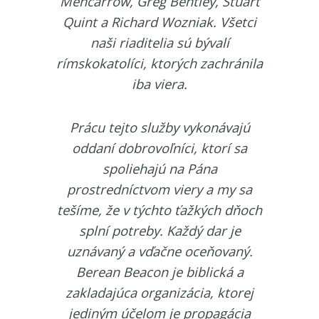
Mencarrow, Greg Bentley, Stuart
Quint a Richard Wozniak. Všetci
naši riaditelia sú bývalí
rímskokatolíci, ktorých zachránila
iba viera.
Prácu tejto služby vykonávajú
oddaní dobrovoľníci, ktorí sa
spoliehajú na Pána
prostredníctvom viery a my sa
tešíme, že v týchto ťažkých dňoch
splní potreby. Každý dar je
uznávaný a vďačne oceňovaný.
Berean Beacon je biblická a
zakladajúca organizácia, ktorej
jediným účelom je propagácia